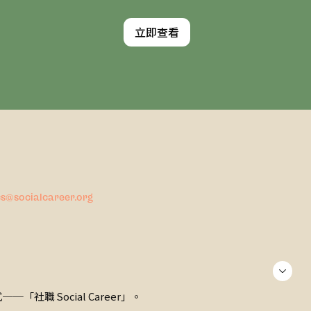
立即查看
cs@socialcareer.org
社職 Social Career」。