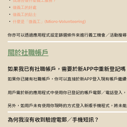
我適合做什麼義工服務？
‧
做義工的好處
‧
做義工的貼士
‧
什麼是「微義工」(Micro-Volunteering)
你亦可以透過應用程式設定篩選條件來進行義工機會／活動搜尋
關於社職帳戶
如果我已有社職帳戶，需要於新APP中重新登記嗎
如果你已擁有社職帳戶，你可以直接於新APP登入現有帳戶繼
用戶需於新的應用程式中使用你已登記的帳戶電郵／電話登入，以連
另外，如用戶未有使用你現時的方式登入新版手機程式，將未能
為何我沒有收到驗證電郵／手機短訊？