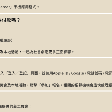
l Career」手機應用程式。
需要付款嗎？
職履歷）
及本地活動，一起為社會創造更多正面影響。
進入「登入／登記」頁面，並使用Apple ID / Google / 電話號碼 
機會及本地活動，點擊「參加」報名，相關的招募機構會盡快處理
職提供的義工機會：