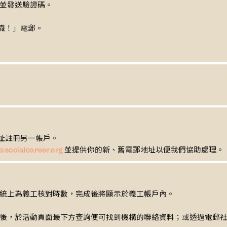
並發送驗證碼。
職！」電郵。
址註冊另一帳戶。
並提供你的新、舊電郵地址以便我們協助處理。
@socialcareer.org
統上為義工核對時數，完成後將顯示於義工帳戶內。
動頁面最下方查詢便可找到機構的聯絡資料；或透過電郵社職cs@soci