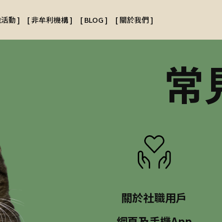
地活動
]
[
非牟利機構
]
[
BLOG
]
[
關於我們
]
常
關於社職用戶
網頁及手機App