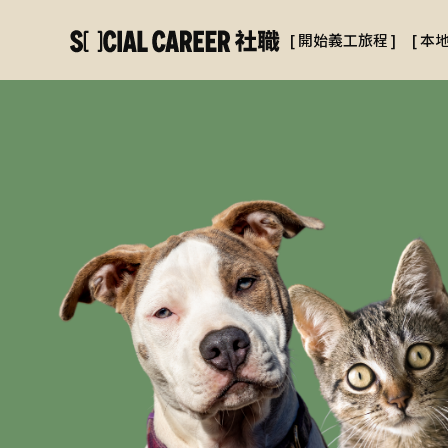
[
開始義工旅程
]
[
本