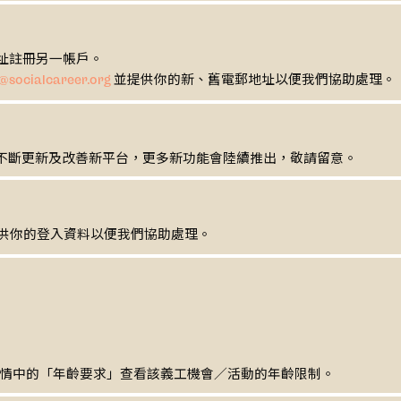
址註冊另一帳戶。
並提供你的新、舊電郵地址以便我們協助處理。
@socialcareer.org
在不斷更新及改善新平台，更多新功能會陸續推出，敬請留意。
供你的登入資料以便我們協助處理。
情中的「年齡要求」查看該義工機會／活動的年齡限制。