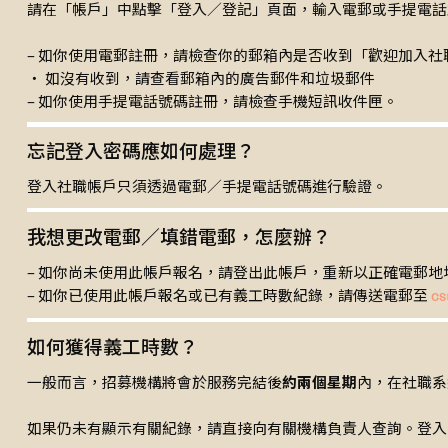
請在「帳戶」中點擊「登入／登記」頁面，輸入電郵或手提電話
– 如你使用電郵註冊，請檢查你的郵箱內是否收到「歡迎加入社
‧ 如沒有收到，請查看郵箱內的廣告郵件和垃圾郵件
– 如你使用手提電話號碼註冊，請檢查手機短訊收件匣。
忘記登入密碼應如何處理？
登入社職帳戶只須透過電郵／手提電話號碼進行驗證。
我想更改電郵／填錯電郵，怎麼辦？
– 如你尚未使用此帳戶報名，請登出此帳戶，重新以正確電郵地
– 如你已使用此帳戶報名或已有義工時數紀錄，請傳送電郵至
cs
如何獲得義工時數？
一般而言，招募機構將會於服務完結後
約兩個星期
內，在社職系
如果仍未有顯示有關紀錄，請直接向有關機構負責人查詢。登入後，於活