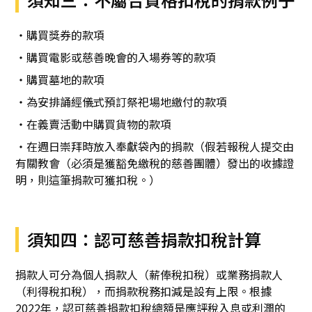
・購買獎券的款項
・購買電影或慈善晚會的入場券等的款項
・購買墓地的款項
・為安排誦經儀式預訂祭祀場地繳付的款項
・在義賣活動中購買貨物的款項
・在週日崇拜時放入奉獻袋內的捐款（假若報稅人提交由
有關教會（必須是獲豁免繳稅的慈善團體）發出的收據證
明，則這筆捐款可獲扣稅。）
須知四：認可慈善捐款扣稅計算
捐款人可分為個人捐款人（薪俸稅扣稅）或業務捐款人
（利得稅扣稅），而捐款稅務扣減是設有上限。根據
2022年，認可慈善捐款扣稅總額是應評稅入息或利潤的