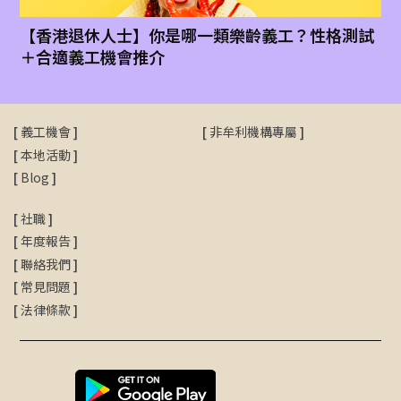
【香港退休人士】你是哪一類樂齡義工？性格測試
＋合適義工機會推介
[
義工機會
]
[
非牟利機構專屬
]
[
本地活動
]
[
Blog
]
[
社職
]
[
年度報告
]
[
聯絡我們
]
[
常見問題
]
[
法律條款
]