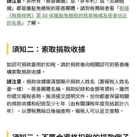
請注意
，非所有「慈善團體」或「非牟利」或「志願組
織」都是獲豁免繳稅的慈善團體，請到稅務局查看「
根據
《稅務條例》第 88 條獲豁免繳稅的慈善機構及慈善信託
的名單
」了解。
須知二：索取捐款收據
如認可捐款要用於扣稅，請於捐款後向相關認可的慈善機
構索取捐款收據。
請注意
，捐款收據需清楚顯示捐款人姓名（跟報稅人姓名
要一樣）、慈善團體名稱、捐款紀錄和金額等資料。雖然
你遞交報稅表時，無須提交證明文件，但你都要保留相關
的捐款收據和紀錄至少七年（由有關課稅年度完結起計六
年），以便稅務局日後抽查時，報稅人可以呈交查驗。
須知三：不屬合資格扣稅的捐款例子