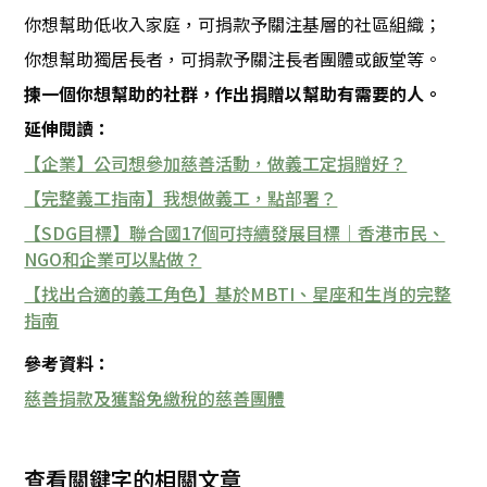
你想幫助低收入家庭，可捐款予關注基層的社區組織；
你想幫助獨居長者，可捐款予關注長者團體或飯堂等。
揀一個你想幫助的社群，作出捐贈以幫助有需要的人。
延伸閱讀：
【企業】公司想參加慈善活動，做義工定捐贈好？
【完整義工指南】我想做義工，點部署？
【SDG目標】聯合國17個可持續發展目標｜香港市民、
NGO和企業可以點做？
【找出合適的義工角色】基於MBTI、星座和生肖的完整
指南
參考資料：
慈善捐款及獲豁免繳稅的慈善團體
查看關鍵字的相關文章