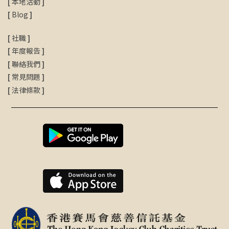
[
本地活動
]
[
Blog
]
[
社職
]
[
年度報告
]
[
聯絡我們
]
[
常見問題
]
[
法律條款
]