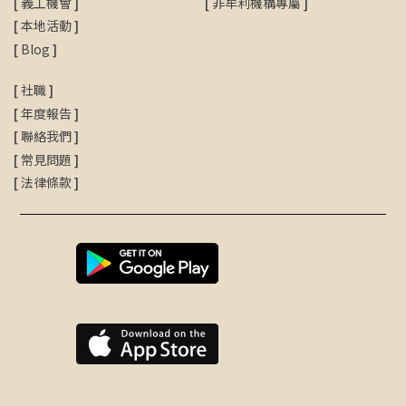
[
義工機會
]
[
非牟利機構專屬
]
[
本地活動
]
[
Blog
]
[
社職
]
[
年度報告
]
[
聯絡我們
]
[
常見問題
]
[
法律條款
]