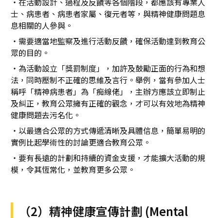
・在活動設計、過程及反饋等各個階段，都應該有專業人
士、病患者、病患者家屬、復元者等，與精神健康問題息
息相關的人參與。
・需要適當地監察及進行活動反饋，確保活動達到教育公
眾的目的。
・為活動設立「獎罰制度」，加許及鼓勵正面的行為和想
法，同時壓制不正確的思維及言行。舉例，當有參加人士
稱呼「精神病患者」為「痴線佬」，主辦方應該立即制止
及糾正，教育公眾擁有正確的觀念，才可以有效地為精神
健康問題去污名化。
・以最適合公眾的方式傳遞清晰及具體信息，簡單易明的
實例比起學術性的討論更適合教育公眾。
・要有長遠的計劃和持續的資金支援，才能擴大活動的規
模，令其恆常化，並教育更多公眾。
（2）精神健康宣傳計劃 (Mental