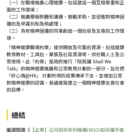
（一）在職場推廣心理健康，包括建設一個互相尊重和正
面的工作環境；
（二）推廣積極聆聽和溝通，鼓勵求助，並促進對精神困
擾的及早識別和及時處理；
（三）為有精神困擾的同事創造一個包容及友善的工作環
境。
「精神健康職場約章」提供開放及可靠的資源，包括健康
教育教材、工具包、單張及社區資源等，供在職人士及公
眾使用。此「約章」是政府推行「陪我講 Shall We
Talk」的精神健康推廣和公眾教育計劃的一部分，旨在把
「好心情@HK」 計劃所得的成果傳承下去，並增加公眾
對精神健康的認識，長遠達致建立一個精神健康友善社會
的目標。
總結
繼讀閱讀《
【企業】公司與非牟利機構(NGO)如何攜手推