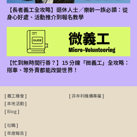
【長者義工全攻略】退休人士／樂齡一族必讀：從
身心好處、活動推介到報名教學
【忙到無時間行善？】15 分鐘「微義工」全攻略：
搭車、等外賣都能改變世界！
[
義工機會
]
[
非牟利機構專屬
]
[
本地活動
]
[
Blog
]
[
社職
]
[
年度報告
]