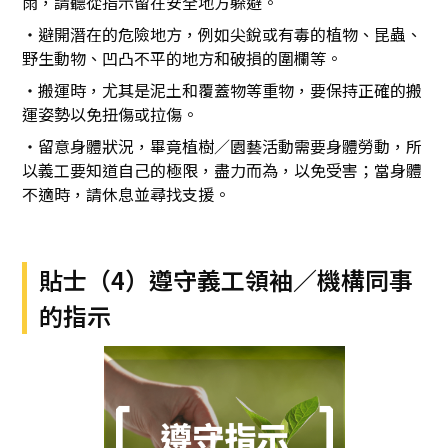
雨，請聽從指示留在安全地方躲避。
・避開潛在的危險地方，例如尖銳或有毒的植物、昆蟲、
野生動物、凹凸不平的地方和破損的圍欄等。
・搬運時，尤其是泥土和覆蓋物等重物，要保持正確的搬
運姿勢以免扭傷或拉傷。
・留意身體狀況，畢竟植樹／園藝活動需要身體勞動，所
以義工要知道自己的極限，盡力而為，以免受害；當身體
不適時，請休息並尋找支援。
貼士（4）遵守義工領袖／機構同事
的指示