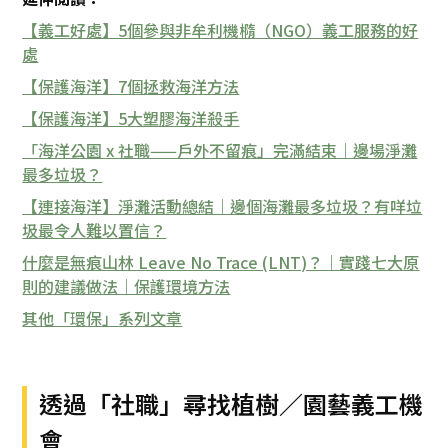
【義工好處】5個參與非牟利機橢（NGO）義工服務的好
處
【保護海洋】7個拯救海洋方法
【保護海洋】5大塑膠海洋殺手
「海洋公園 x 社職——戶外不留痕」完滿結束｜邊場淨灘
最多垃圾？
【連接海洋】淨灘活動總結｜邊個海灘最多垃圾？有咩垃
圾最令人難以置信？
什麼是無痕山林 Leave No Trace (LNT)？｜實踐七大原
則的建議做法｜保護環境方法
其他「環保」系列文章
透過「社職」尋找植樹／園藝義工機
會