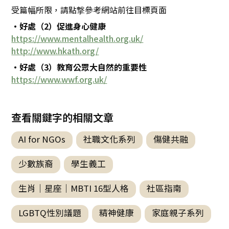
受篇幅所限，請點撃參考網站前往目標頁面
・好處（2）促進身心健康
https://www.mentalhealth.org.uk/
http://www.hkath.org/
・好處（3）教育公眾大自然的重要性
https://www.wwf.org.uk/
查看關鍵字的相關文章
AI for NGOs
社職文化系列
傷健共融
少數族裔
學生義工
生肖｜星座｜MBTI 16型人格
社區指南
LGBTQ性別議題
精神健康
家庭親子系列