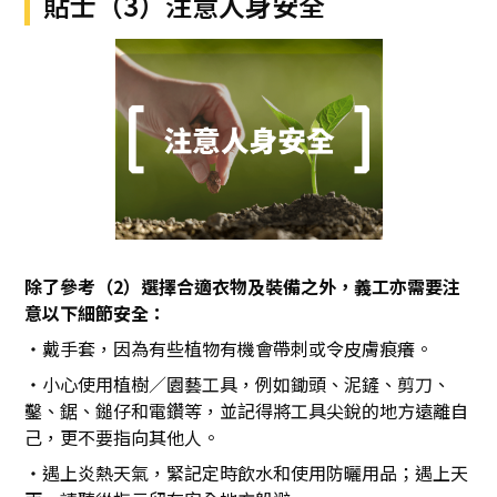
貼士（3）注意人身安全
除了參考（2）選擇合適衣物及裝備之外，義工亦需要注
意以下細節安全：
・戴手套，因為有些植物有機會帶刺或令皮膚痕癢。
・小心使用植樹／園藝工具，例如鋤頭、泥鏟、剪刀、
鑿、鋸、鎚仔和電鑽等，並記得將工具尖銳的地方遠離自
己，更不要指向其他人。
・遇上炎熱天氣，緊記定時飲水和使用防曬用品；遇上天