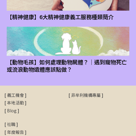
【精神健康】6大精神健康義工服務種類簡介
【動物毛孩】如何處理動物屍體？｜遇到寵物死亡
或流浪動物遺體應該點做？
[
義工機會
]
[
非牟利機構專屬
]
[
本地活動
]
[
Blog
]
[
社職
]
[
年度報告
]