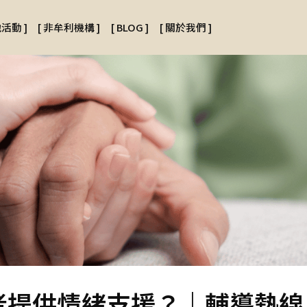
地活動
]
[
非牟利機構
]
[
BLOG
]
[
關於我們
]
者提供情緒支援？｜輔導熱線