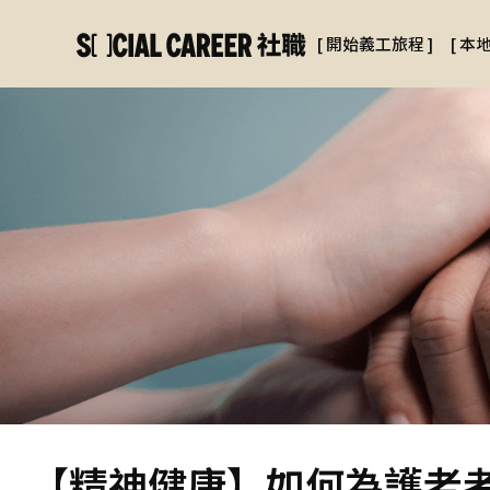
[
開始義工旅程
]
[
本
【精神健康】如何為護老