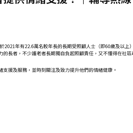
於2021年有22.6萬名較年長的長期受照顧人士（即60歲及以
力的長者，不少護老者長期獨自負起照顧責任，又不懂得在社區
緒支援及服務，並時刻關注及致力提升他們的情緒健康。