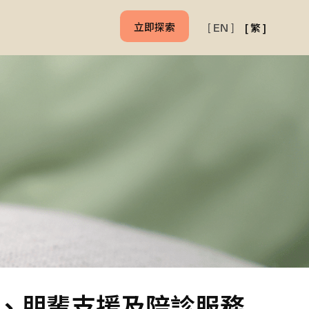
立即探索
[
繁
]
[
EN
]
、朋輩支援及陪診服務