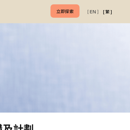
立即探索
[
繁
]
[
EN
]
構及計劃