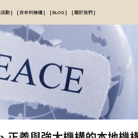
地活動
]
[
非牟利機構
]
[
BLOG
]
[
關於我們
]
和平、正義與強大機構的本地機