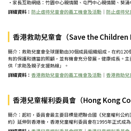
・家長互助網絡：竹園中心親情閣、屯門中心親情閣、葵涌
詳細資料：
防止虐待兒童會的義工機會及活動
｜
防止虐待兒
香港救助兒童會（Save the Children 
簡介：救助兒童會全球運動由30個成員組織組成，在約12
有的保護和適當的照顧，並有機會充分發展，健康成長。主
供「求助及親子支援熱線」。
詳細資料：
香港救助兒童會的義工機會及活動
｜
香港救助兒
香港兒童權利委員會（Hong Kong Committ
簡介：起初，委員會最主要目標是把聯合國《兒童權利公約》
約》延伸到香港後，香港兒童權利委員會在1995年正式成