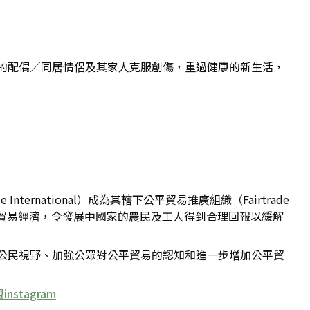
的配偶／同居情侶及其家人克服創傷，重過健康的新生活，
ernational）成為其轄下公平貿易推廣組織（Fairtrade
推動公平貿易經濟，令發展中國家的農民及工人得到合理回報以緩解
公民視野、加強公眾對公平貿易的認知和進一步增加公平貿
stagram