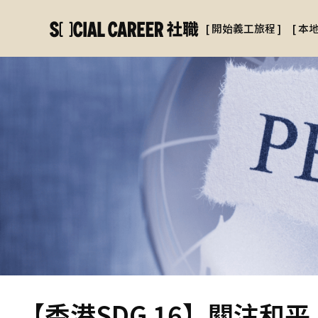
[
開始義工旅程
]
[
本
【香港SDG 16】關注