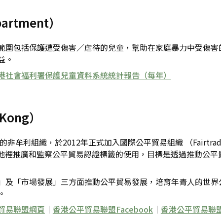
artment）
範圍包括保護遭受傷害／虐待的兒童，幫助在家庭暴力中受傷害
益。
港社會福利署保護兒童資料系統統計報告（每年）
 Kong）
織，於2012年正式加入國際公平貿易組織 （Fairtrade Int
港、澳門及中國內地裡推廣和監察公平貿易認證標籤的使用，目標是透過
」及「市場發展」三方面推動公平貿易發展，培育年青人的世界
。
貿易聯盟網頁
｜
香港公平貿易聯盟Facebook
｜
香港公平貿易聯盟in