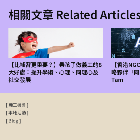
相關文章 Related Article
【比補習更重要？】帶孩子做義工的8
【香港NG
大好處：提升學術、心理、同理心及
略夥伴「同事
社交發展
Tam
[
義工機會
]
[
本地活動
]
[
Blog
]