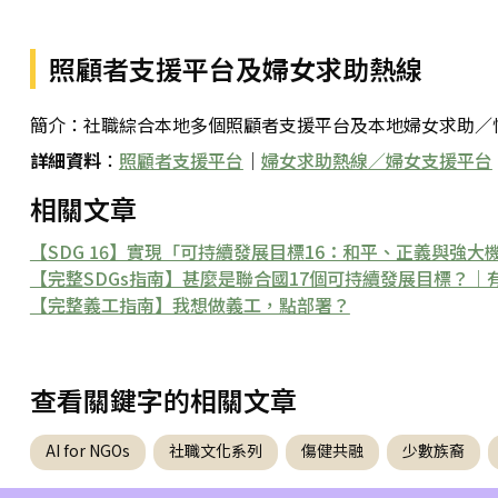
照顧者支援平台及婦女求助熱線
簡介：社職綜合本地多個照顧者支援平台及本地婦女求助／
詳細資料
：
照顧者支援平台
｜
婦女求助熱線／婦女支援平台
相關文章
【SDG 16】實現「可持續發展目標16：和平、正義與強大機構」的義工服務
【完整SDGs指南】甚麼是聯合國17個可持續發展目標？
【完整義工指南】我想做義工，點部署？
查看關鍵字的相關文章
AI for NGOs
社職文化系列
傷健共融
少數族裔