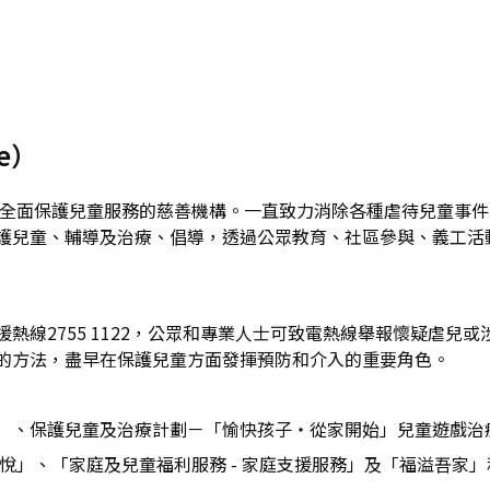
se）
提供全面保護兒童服務的慈善機構。一直致力消除各種虐待兒童事
護兒童、輔導及治療、倡導，透過公眾教育、社區參與、義工活
熱線2755 1122，公眾和專業人士可致電熱線舉報懷疑虐兒
的方法，盡早在保護兒童方面發揮預防和介入的重要角色。
）、保護兒童及治療計劃－「愉快孩子‧從家開始」兒童遊戲治
悅」、「家庭及兒童福利服務 - 家庭支援服務」及「福溢吾家