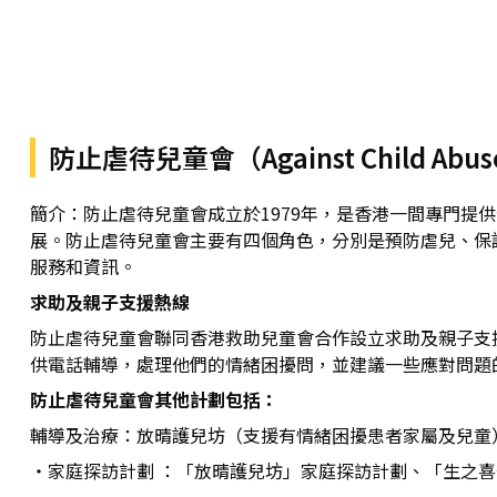
防止虐待兒童會（Against Child Abu
簡介：防止虐待兒童會成立於1979年，是香港一間專門
展。防止虐待兒童會主要有四個角色，分別是預防虐兒、保
服務和資訊。
求助及親子支援熱線
防止虐待兒童會聯同香港救助兒童會合作設立求助及親子支援
供電話輔導，處理他們的情緒困擾問，並建議一些應對問題
防止虐待兒童會其他計劃包括：
輔導及治療：放晴護兒坊（支援有情緒困擾患者家屬及兒童
・家庭探訪計劃 ：「放晴護兒坊」家庭探訪計劃、「生之喜