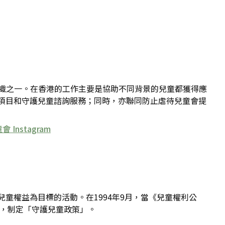
員組織之一。在香港的工作主要是協助不同背景的兒童都獲得應
項目和守護兒童諮詢服務；同時，亦聯同防止虐待兒童會提
Instagram
童權益為目標的活動。在1994年9月，當《兒童權利公
」，制定「守護兒童政策」。