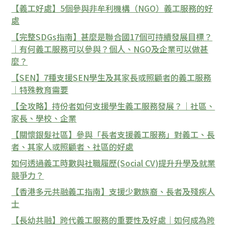
【義工好處】5個參與非牟利機構（NGO）義工服務的好
處
【完整SDGs指南】甚麼是聯合國17個可持續發展目標？
｜有何義工服務可以參與？個人、NGO及企業可以做甚
麼？
【SEN】7種支援SEN學生及其家長或照顧者的義工服務
｜特殊教育需要
【全攻略】持份者如何支援學生義工服務發展？｜社區、
家長、學校、企業
【關懷銀髮社區】參與「長者支援義工服務」對義工、長
者、其家人或照顧者、社區的好處
如何透過義工時數與社職履歷(Social CV)提升升學及就業
競爭力？
【香港多元共融義工指南】支援少數族裔、長者及殘疾人
士
【長幼共融】跨代義工服務的重要性及好處｜如何成為跨