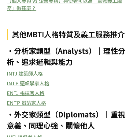
【個人參與 vs 企業參與】持份者可以為「動物義工服
務」做甚麼？
其他MBTI人格特質及義工服務推介
・分析家類型（Analysts）｜理性分
析、追求邏輯與能力
INTJ 建築師人格
INTP 邏輯學家人格
ENTJ 指揮官人格
ENTP 辯論家人格
・外交家類型（Diplomats）｜重視
意義、同理心強、關懷他人