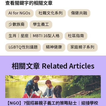
查看關鍵字的相關文章
AI for NGOs
社職文化系列
傷健共融
少數族裔
學生義工
生肖｜星座｜MBTI 16型人格
社區指南
LGBTQ性別議題
精神健康
家庭親子系列
相關文章 Related Articles
【NGO】7個招募親子義工的策略貼士｜迎接學校