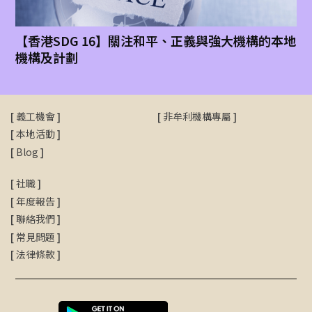
【香港SDG 16】關注和平、正義與強大機構的本地
機構及計劃
[
義工機會
]
[
非牟利機構專屬
]
[
本地活動
]
[
Blog
]
[
社職
]
[
年度報告
]
[
聯絡我們
]
[
常見問題
]
[
法律條款
]