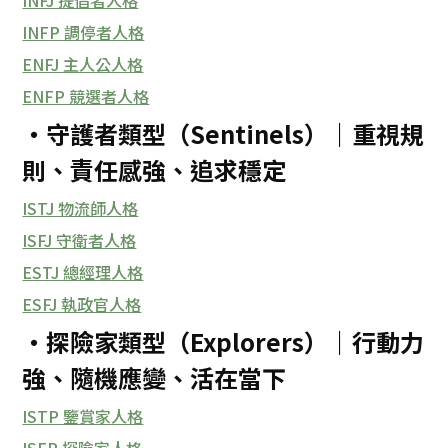
INFJ 提倡者人格
INFP 調停者人格
ENFJ 主人公人格
ENFP 競選者人格
・守護者類型（Sentinels）｜重視規
則、責任感強、追求穩定
ISTJ 物流師人格
ISFJ 守衛者人格
ESTJ 總經理人格
ESFJ 執政官人格
・探險家類型（Explorers）｜行動力
強、隨機應變、活在當下
ISTP 鑒賞家人格