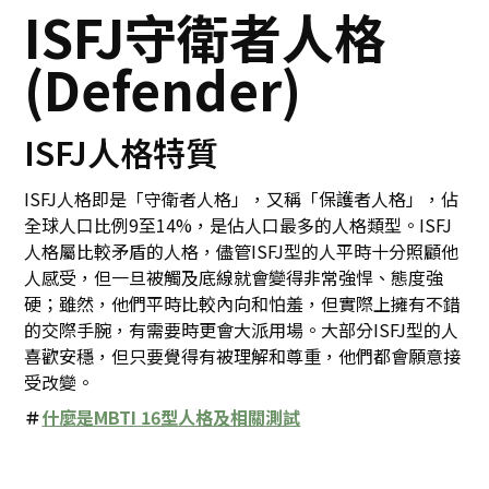
ISFJ守衛者人格
(Defender)
ISFJ人格特質
ISFJ人格即是「守衛者人格」，又稱「保護者人格」，佔
全球人口比例9至14%，是佔人口最多的人格類型。ISFJ
人格屬比較矛盾的人格，儘管ISFJ型的人平時十分照顧他
人感受，但一旦被觸及底線就會變得非常強悍、態度強
硬；雖然，他們平時比較內向和怕羞，但實際上擁有不錯
的交際手腕，有需要時更會大派用場。大部分ISFJ型的人
喜歡安穩，但只要覺得有被理解和尊重，他們都會願意接
受改變。
＃
什麼是MBTI 16型人格及相關測試