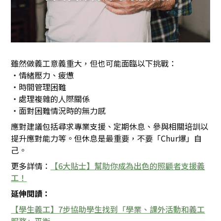
雖然做義工意義重大，但也可能面臨以下挑戰：
・情緒壓力、疲憊
・時間管理困難
・處理複雜的人際關係
・面對困難情況時的無力感
應對建議包括尋求專業支援、定期休息、參與相關培訓以
提升應對能力等。但休息是最重要，不要「Chur爆」自
己。
更多詳情：
【6大貼士】幫助你成為出色的照顧者支援義
工！
延伸閱讀：
【學生義工】7步協助學生找到「學業、課外活動和義工