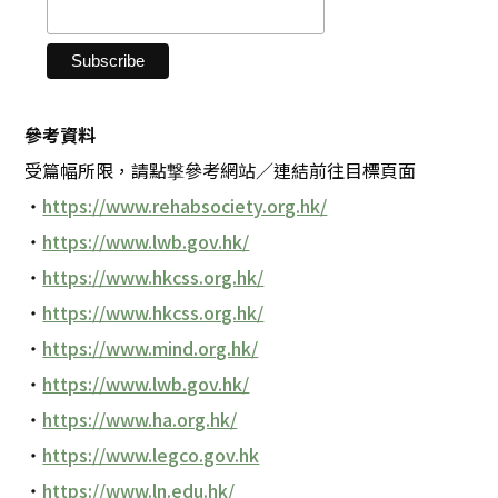
參考資料
受篇幅所限，請點撃參考網站／連結前往目標頁面
・
https://www.rehabsociety.org.hk/
・
https://www.lwb.gov.hk/
・
https://www.hkcss.org.hk/
・
https://www.hkcss.org.hk/
・
https://www.mind.org.hk/
・
https://www.lwb.gov.hk/
・
https://www.ha.org.hk/
・
https://www.legco.gov.hk
・
https://www.ln.edu.hk/