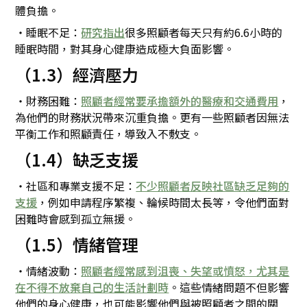
體負擔。
・睡眠不足：
研究指出
很多照顧者每天只有約6.6小時的
睡眠時間，對其身心健康造成極大負面影響。
（1.3）經濟壓力
・財務困難：
照顧者經常要承擔額外的醫療和交通費用
，
為他們的財務狀況帶來沉重負擔。更有一些照顧者因無法
平衡工作和照顧責任，導致入不敷支。
（1.4）缺乏支援
・社區和專業支援不足：
不少照顧者反映社區缺乏足夠的
支援
，例如申請程序繁複、輪候時間太長等，令他們面對
困難時會感到孤立無援。
（1.5）情緒管理
・情緒波動：
照顧者經常感到沮喪、失望或憤怒，尤其是
在不得不放棄自己的生活計劃時
。這些情緒問題不但影響
他們的身心健康，也可能影響他們與被照顧者之間的關