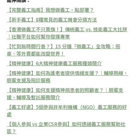
延伸閱讀：
【完整義工指南】我想做義工，點部署？
【新手義工】8種常見的義工機會分類方法
【香港做義工不只賣旗！】傳統義工 vs. 技能義工大比拼
｜社職平台如何幫你發揮專業
【忙到無時間行善？】15 分鐘「微義工」全攻略：搭
車、等外賣都能改變世界！
【精神健康】6大精神健康義工服務種類簡介
【精神健康】如何為護老者提供情緒支援？｜輔導熱線、
朋輩支援及陪診服務
【精神健康】如何支援精神病患者的照顧者？｜朋輩支
援、輔導及暫託服務簡介
【義工好處】5個參與非牟利機構（NGO）義工服務的好
處
【個人參與 vs 企業CSR參與】如何透過義工服務幫助社
區？