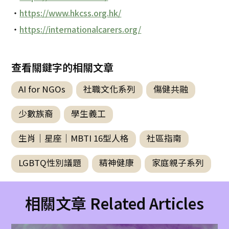
・
https://www.hkcss.org.hk/
・
https://internationalcarers.org/
查看關鍵字的相關文章
AI for NGOs
社職文化系列
傷健共融
少數族裔
學生義工
生肖｜星座｜MBTI 16型人格
社區指南
LGBTQ性別議題
精神健康
家庭親子系列
相關文章 Related Articles