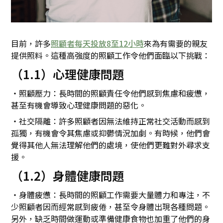
目前，許多
照顧者每天投放8至12小時
來為有需要的親友
提供照料。這種高強度的照顧工作令他們面臨以下挑戰：
（1.1）心理健康問題
・照顧壓力：長時間的照顧責任令他們感到焦慮和疲憊，
甚至有機會導致心理健康問題的惡化。
・社交隔離：許多照顧者因無法維持正常社交活動而感到
孤獨，有機會令其焦慮或抑鬱情況加劇。有時候，他們會
覺得其他人無法理解他們的處境，使他們更難對外尋求支
援。
（1.2）身體健康問題
・身體疲憊：長時間的照顧工作需要大量體力和專注，不
少照顧者因而經常感到疲倦，甚至令身體出現各種問題。
另外，缺乏時間做運動或準備健康食物也加重了他們的身