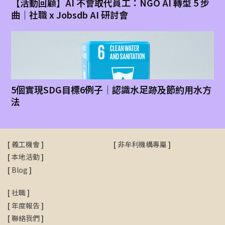
【活動回顧】AI 不會取代員工：NGO AI 轉型 5 步
曲｜社職 x Jobsdb AI 研討會
5個實現SDG目標6例子｜認識水足跡及節約用水方
法
[
義工機會
]
[
非牟利機構專屬
]
[
本地活動
]
[
Blog
]
[
社職
]
[
年度報告
]
[
聯絡我們
]