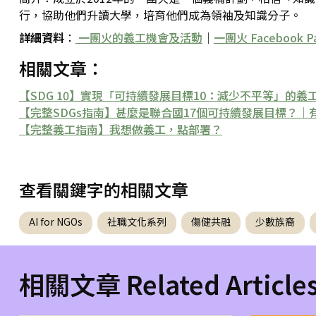
行，協助他們升讀大學，培育他們成為領袖及知識分子。
詳細資料
：
一團火的義工機會及活動
｜
一團火 Facebook P
相關文章：
【SDG 10】實現「可持續發展目標10：減少不平等」的義工服務｜Re
【完整SDGs指南】甚麼是聯合國17個可持續發展目標？
【完整義工指南】我想做義工，點部署？
查看關鍵字的相關文章
AI for NGOs
社職文化系列
傷健共融
少數族裔
相關文章 Related Article