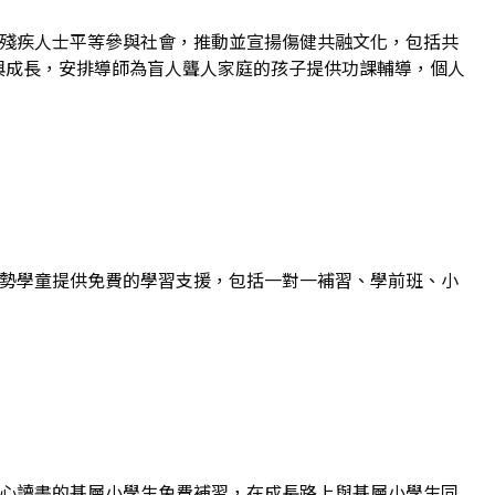
進殘疾人士平等參與社會，推動並宣揚傷健共融文化，包括共
習與成長，安排導師為盲人聾人家庭的孩子提供功課輔導，個人
弱勢學童提供免費的學習支援，包括一對一補習、學前班、小
有心讀書的基層小學生免費補習，在成長路上與基層小學生同