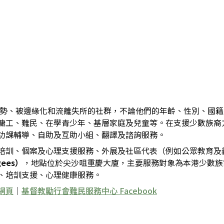
、弱勢、被邊緣化和流離失所的社群，不論他們的年齡、性別、國
傭工、難民、在學青少年、基層家庭及兒童等。在支援少數族裔
功課輔導、自助及互助小組、翻譯及諮詢服務。
培訓、個案及心理支援服務、外展及社區代表（例如公眾教育及
ees）
，地點位於尖沙咀重慶大廈，主要服務對象為本港少數族
、培訓支援、心理健康服務。
網頁
｜
基督教勵行會難民服務中心 Facebook