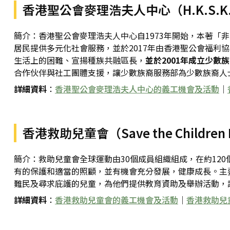
香港聖公會麥理浩夫人中心（H.K.S.K.H. L
簡介：香港聖公會麥理浩夫人中心自1973年開始，本著
居民提供多元化社會服務，並於2017年由香港聖公會福利
生活上的困難、宣揚種族共融區長，
並於2001年成立少數族裔服務部
合作伙伴與社工團體支援，讓少數族裔服務部為少數族裔人
詳細資料
：
香港聖公會麥理浩夫人中心的義工機會及活動
｜
香港救助兒童會（Save the Children 
簡介：救助兒童會全球運動由30個成員組織組成，在約12
有的保護和適當的照顧，並有機會充分發展，健康成長。主
難民及尋求庇護的兒童，為他們提供教育資助及舉辦活動，
詳細資料
：
香港救助兒童會的義工機會及活動
｜
香港救助兒