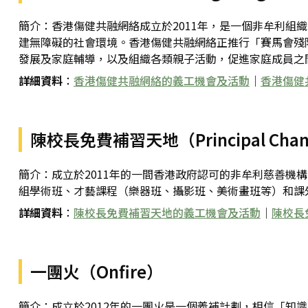
簡介：香港傷健共融網絡成立於2011年，是一個非牟利
建無障礙的社會環境。香港傷健共融網絡正推行「賽馬會殘障
發展及家庭輔導，以及組織各類親子活動，促進家庭成員之
詳細資料
：
香港傷健共融網絡的義工機會及活動
｜
香港傷健
陳校長免費補習天地（Principal Chan Fr
簡介：成立於2011年的一間香港政府認可的非牟利慈善
組學術班、才藝課程（樂器班、攝影班、美術畫班等）和課
詳細資料
：
陳校長免費補習天地的義工機會及活動
｜
陳校長
一團火（Onfire）
簡介：成立於2012年的一團火是一個義補計劃，相信「