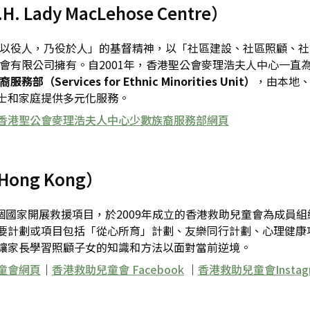
ady MacLehose Centre）
「非以役人，乃役於人」的基督精神，以「社區建設、社區照顧、
協會有限公司擁有。自2001年，香港聖公會麥理浩夫人中心一
（Services for Ethnic Minorities Unit）
，由本地
士和家庭提供多元化服務。
香港聖公會麥理浩夫人中心少數族裔服務部網頁
Hong Kong）
0個國家開展救援項目，於2009年成立的香港救助兒童會為成
要計劃或項目包括「從心所育」計劃、友樂同行計劃、心理健康
讓家長學習照顧子女的知識和方法以面對當前逆境。
童會網頁
｜
香港救助兒童會 Facebook
｜
香港救助兒童會Instag