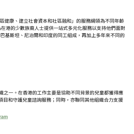
社區健康、建立社會資本和社區融和」的服務綱領為不同年齡
直為在港的少數族裔人士提供一站式多元化服務以支持他們面對
、巴基斯坦、尼泊爾和印度的同工組成，再加上多年來不同的
員組織之一。在香港的工作主要是協助不同背景的兒童都獲得應
項目和守護兒童諮詢服務；同時，亦聯同其他組織合力支援
ram