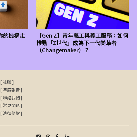
：你的機構走
【Gen Z】青年義工與義工服務：如何
推動「Z世代」成為下一代變革者
（Changemaker）？
[
社職
]
[
年度報告
]
[
聯絡我們
]
[
常見問題
]
[
法律條款
]