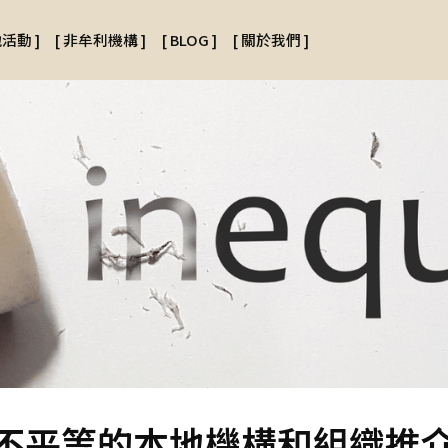
地活動
]
[
非牟利機構
]
[
BLOG
]
[
關於我們
]
減少不平等的本地機構和組織推