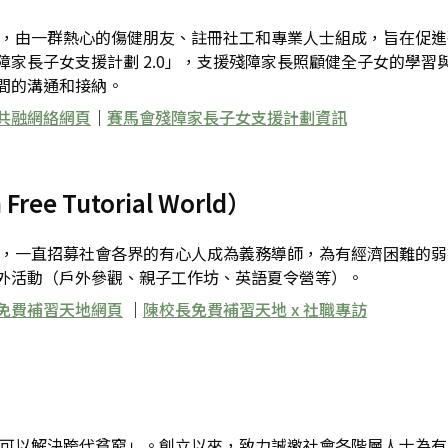
組織，由一群熱心的傷健朋友、註冊社工和專業人士組成，旨在促
家長子女支援計劃 2.0」，支援殘障家長照顧健全子女的學
間的溝通和接納。
共融網絡網頁
｜
賽馬會殘障家長子女支援計劃資訊
ee Tutorial World）
機構，一直招募社會各界的有心人成為義務導師，為有經濟困難的
外活動（戶外參觀、親子工作坊、英語夏令營等）。
免費補習天地網頁
｜
陳校長免費補習天地 x 社職專訪
知識可以解決跨代貧窮」。創立以來，致力誠邀社會各階層人士為