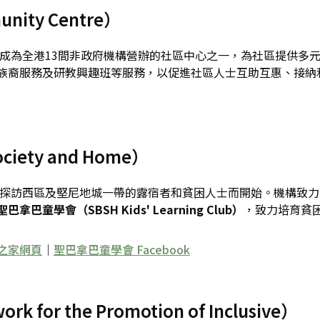
ity Centre）
，成為全港13間非政府機構營辦的社區中心之一，為社區提供多
族裔服務及研教興趣班等服務，以促進社區人士互助互惠、接納
iety and Home）
督徒探訪西區及堅尼地城一帶的露宿者和貧困人士而開始。機構致
聖巴拿巴童學會（SBSH Kids' Learning Club）
，致力培育貧
之家網頁
｜
聖巴拿巴童學會 Facebook
or the Promotion of Inclusive）