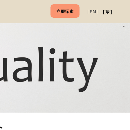
立即探索
[
繁
]
[
EN
]
介