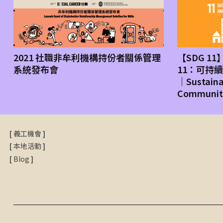
2021 社職非牟利機構持份者關係管理
【SDG 
系統發布會
11：可持
｜Sustainab
Communit
[
義工機會
]
[
本地活動
]
[
Blog
]