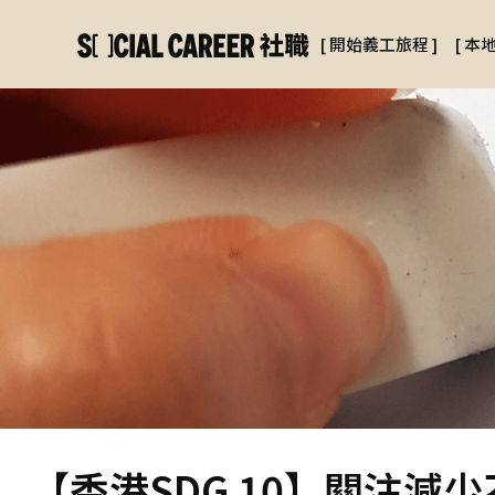
[
開始義工旅程
]
[
本
【香港SDG 10】關注